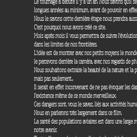
Le tournage a débuté il y a un an. Nous savons qu'il 
longues années au minimum, avant de pouvoir en effe
Nous le savons cette dernière étape nous prendra auss
C'est pourquoi nous avons créé ce site.
Mois après mois il vous permettra de suivre l'évolutio
dans les limites de nos frontières.
L'idée est de montrer avec nos petits moyens le mond
le percevons derrière la caméra, avec nos regards de p
Nous souhaitons extraire la beauté de la nature et la 
mais pas seulement...
Il serait en effet inconvenant de ne pas évoquer les 
l'existence même de ce monde merveilleux.
Ces dangers sont, vous le savez, liés aux activités huma
Nous en parlerons très largement dans ce film.
La santé des populations aviaires est dans une large 
notre avenir.