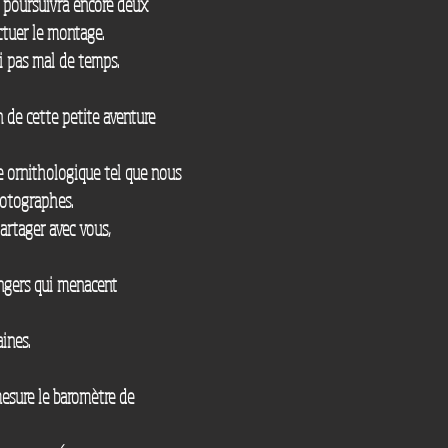
se poursuivra encore deux
ctuer le montage.
i pas mal de temps.
n de cette petite aventure
e ornithologique tel que nous
hotographes.
partager avec vous,
dangers qui menacent
ines.
mesure le baromètre de