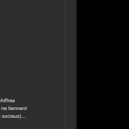
hiffres 
 ne tiennent 
sociaux)... 