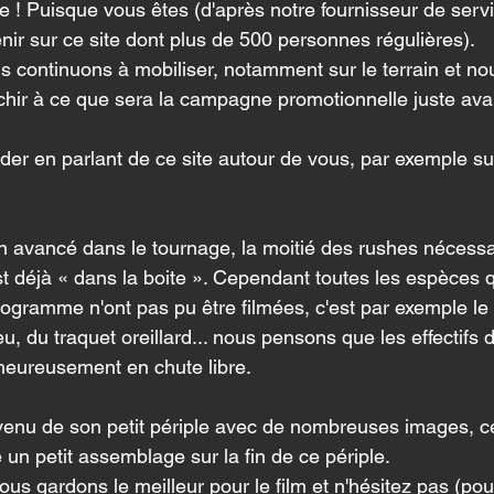
 ! Puisque vous êtes (d'après notre fournisseur de servi
ir sur ce site dont plus de 500 personnes régulières).
us continuons à mobiliser, notamment sur le terrain et no
hir à ce que sera la campagne promotionnelle juste ava
er en parlant de ce site autour de vous, par exemple su
 avancé dans le tournage, la moitié des rushes nécessai
est déjà « dans la boite ». Cependant toutes les espèces 
ogramme n'ont pas pu être filmées, c'est par exemple le
eu, du traquet oreillard... nous pensons que les effectifs 
heureusement en chute libre.
venu de son petit périple avec de nombreuses images, c
un petit assemblage sur la fin de ce périple.
s gardons le meilleur pour le film et n'hésitez pas (pou