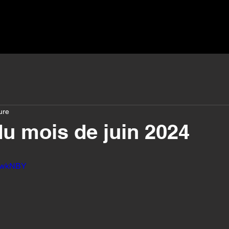
ure
u mois de juin 2024
gtwkNBY