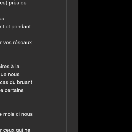
ce) près de 
us 
nt et pendant 
r vos réseaux 
res à la 
que nous 
 cas du bruant 
de certains 
e mois ci nous 
r ceux qui ne 