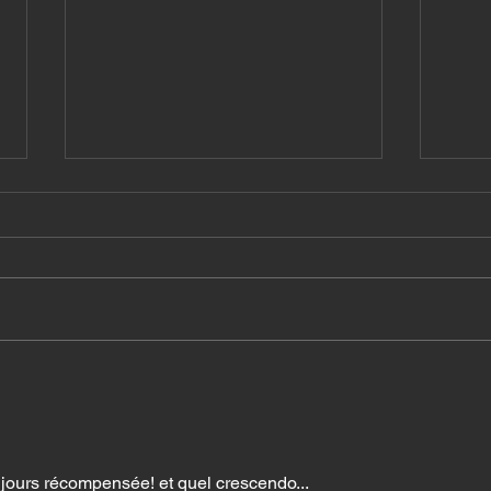
Images du mois, août et
IMA
septembre 2025
202
ujours récompensée! et quel crescendo...