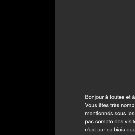
Bonjour à toutes et à
Vous êtes très nombr
mentionnés sous les m
pas compte des visite
c'est par ce biais q